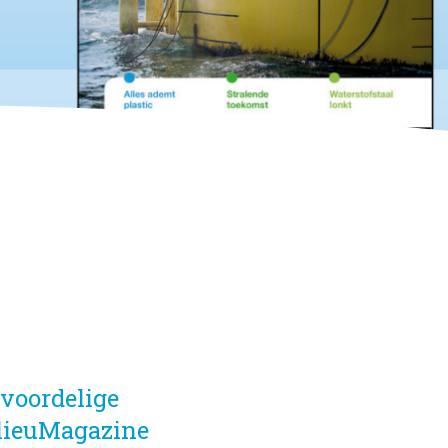
rvoordelige
ilieuMagazine