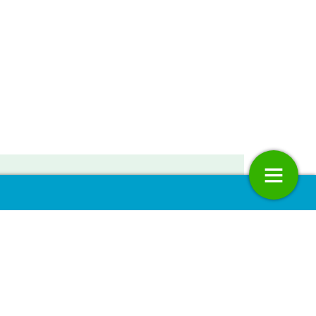
modelleren?
‘Tijdschrift Milieu staat als een huis
5