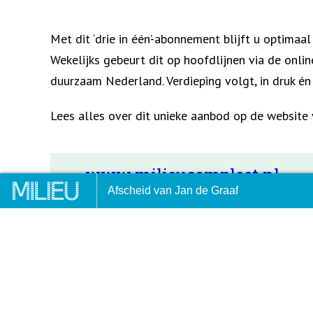
Met dit ‘drie in één’-abonnement blijft u optimaa
Wekelijks gebeurt dit op hoofdlijnen via de onli
duurzaam Nederland. Verdieping volgt, in druk én 
Lees alles over dit unieke aanbod op de website
www.milieucompleet.nl
rpagina
Advertentie: Nationale Mili
Afscheid van Jan de Graaf
2