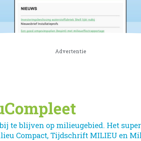
Advertentie
uCompleet
ij te blijven op milieugebied. Het supe
ilieu Compact, Tijdschrift MILIEU en M