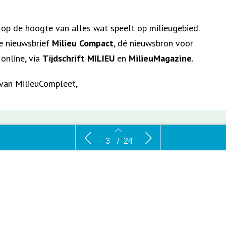
l op de hoogte van alles wat speelt op milieugebied.
ne nieuwsbrief
Milieu Compact
, dé nieuwsbron voor
online, via
Tijdschrift MILIEU
en
MilieuMagazine
.
 van MilieuCompleet,
eudag 2022
Advertentie: MilieuCompleet
Meten of 
3
/
24
3
4