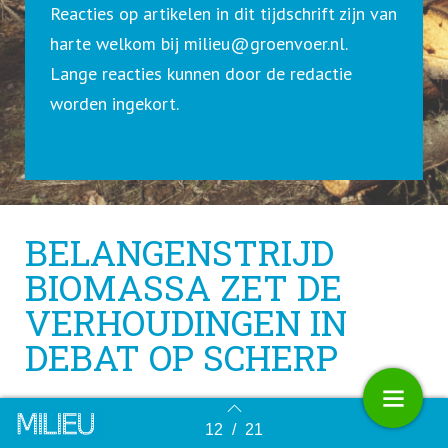
Reacties op artikelen in dit tijdschrift zijn van
harte welkom bij
milieu@groenvoer.nl
.
Lange reacties kunnen door de redactie
worden ingekort.
BELANGENSTRIJD
BIOMASSA ZET DE
VERHOUDINGEN IN
DEBAT OP SCHERP
12
/
21
Terug naar overzicht