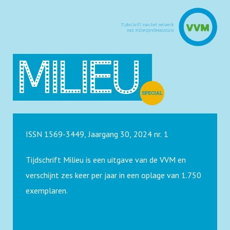
ISSN 1569-3449, Jaargang 30, 2024 nr. 1
Tijdschrift Milieu is een uitgave van de VVM en
verschijnt zes keer per jaar in een oplage van 1.750
exemplaren.