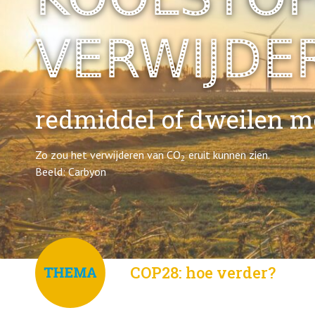
VERWIJDE
redmiddel of dweilen m
Zo zou het verwijderen van CO
eruit kunnen zien.
2
Beeld: Carbyon
COP28: hoe verder?