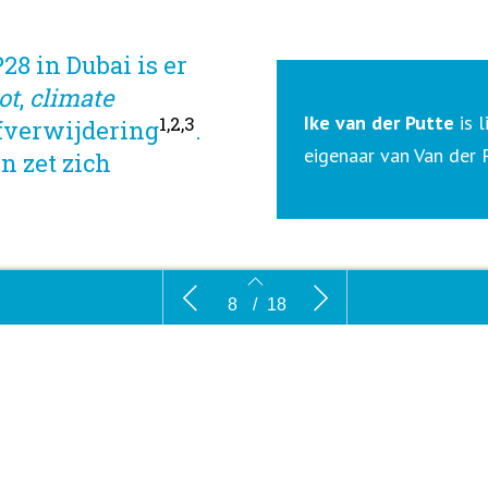
28 in Dubai is er
ot
,
climate
Ike van der Putte
is 
1,2,3
fverwijdering
.
eigenaar van Van der
n zet zich
Atmosferische koolstofverwijdering:
Klimaatjo
8
/
18
redmiddel of dweilen met de kraan
frustratie
open?
8
9