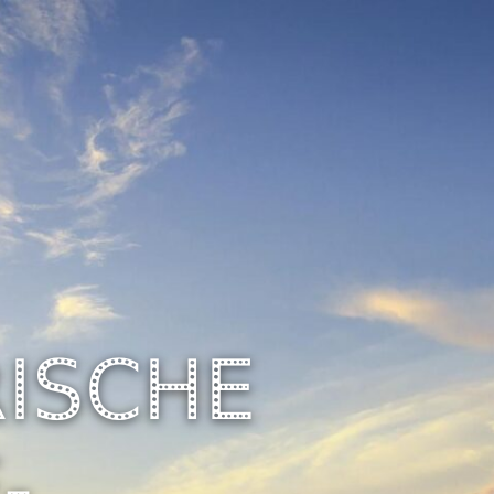
ISCHE
­