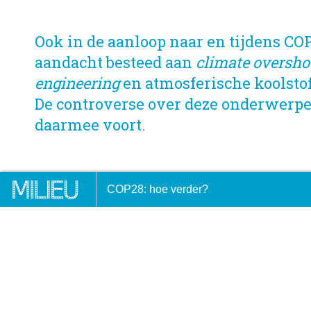
Ook in de aanloop naar en tijdens COP
aandacht besteed aan
climate oversho
engineering
en atmosferische koolsto
De controverse over deze onderwerpe
daarmee voort.
nsitioning away from fossil fuels –
Het Culturele Milieu
COP28: hoe verder?
zenstapjes in Dubai
DOOR:
IKE VAN DER PUTTE
7