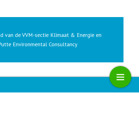
lid van de VVM-sectie Klimaat & Energie en
 Putte Environmental
Consultancy
ngeren tussen hoop en
Planetair denken en doen:groot e
klein, optimisme en pessimisme
10