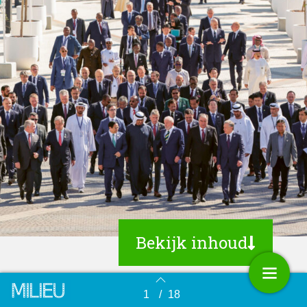
Bekijk inhoud
1
/
18
Terug naar overzicht