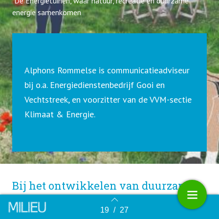
De Energietuinen, waar natuur, recreatie en duurzame
energie samenkomen
Alphons Rommelse is communicatieadvi
seur
bij o.a. Energiedienstenbedrijf Gooi en
Vechtstreek, en voorzitter van de VVM-sectie
Klimaat & Energie.
Bij het ontwikkelen van duurzame
energie houd je natuurlijk rekening
19
/
27
met de effecten op natuur en
Terug naar overzicht