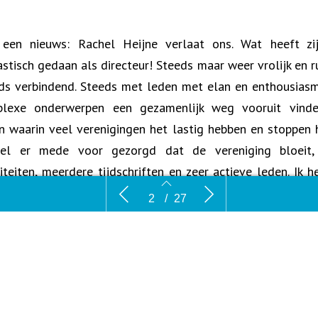
een nieuws: Rachel Heijne verlaat ons. Wat heeft zi
astisch gedaan als directeur! Steeds maar weer vrolijk en ru
ds verbindend. Steeds met leden met elan en enthousias
lexe onderwerpen een gezamenlijk weg vooruit vinde
en waarin veel verenigingen het lastig hebben en stoppen 
el er mede voor gezorgd dat de vereniging bloeit
viteiten, meerdere tijdschriften en zeer actieve leden. Ik h
 jaar met haar mogen optrekken en ik ben steeds opnieuw 
Bloei
Advertent
2
/
27
Lucht
ndruk. Zonder zichzelf op de voorgrond te plaatsen kreeg R
 op keer mooie sessies, congressen en activiteiten van de g
 meerdere tijdschriften samengebracht en verjong
niging ook door de intensieve samenwerking met onder
enten voor Morgen. Samen met het team en samen m
2
3