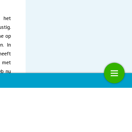
j het
stig.
me op
n. In
heeft
, met
eb nu
onder
ie: Post-HBO opleiding
Nationale Milieudag 2022: samen 
schouders eronder
achel
rond.
de de
 meer
et de
4