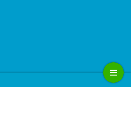
omstbestendige innovatie:
Advertentie: De vergeten helden 
groei de sleutel is
de bodem
13