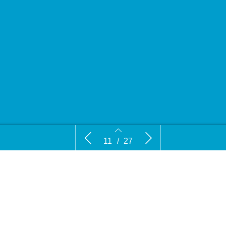
Europa Inside: Europa’s
Naar toek
11
/
27
klimaatleiderschap staat op het spel
waarom ont
11
12