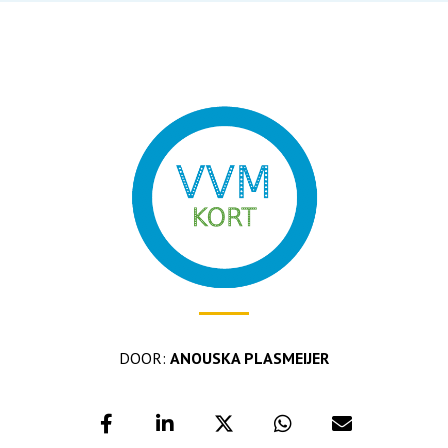
DOOR:
ANOUSKA PLASMEIJER