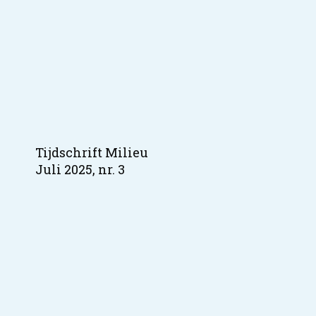
Tijdschrift Milieu
Juli 2025, nr. 3