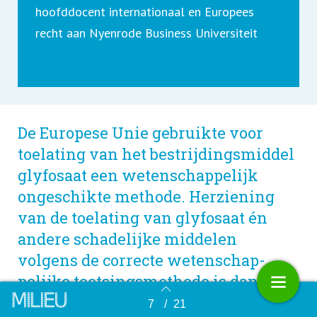
hoofddocent internationaal en Europees
recht aan Nyenrode Business Universiteit
De Europese Unie gebruikte voor
toelating van het bestrijdingsmiddel
glyfosaat een wetenschappelijk
ongeschikte methode. Herziening
van de toelating van glyfosaat én
andere schadelijke middelen
volgens de correcte wetenschap­
pelijke toetsings­methode is dan ook
urgent nodig.
7
/
21
Terug naar overzicht