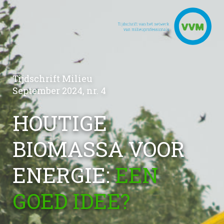
Tijdschrift Milieu
September 2024, nr. 4
HOUTIGE
BIOMASSA VOOR
ENERGIE:
EEN
GOED IDEE?