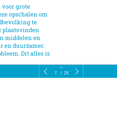
 voor grote
deze opschalen om
dbevolking te
t plaatsvinden
an middelen en
er en duurzamer.
bleem. Dit alles is
maken van deze
egering,
Maak voedselproductie efficiënt,
Grote bel
7
/
25
gezond en duurzaam
7
8