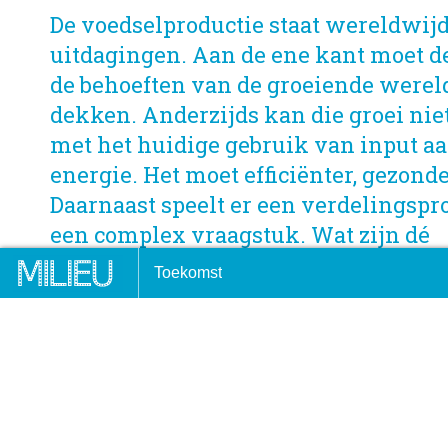
De voedselproductie staat wereldwijd
uitdagingen. Aan de ene kant moet 
de behoeften van de groeiende werel
dekken. Anderzijds kan die groei nie
met het huidige gebruik van input a
energie. Het moet efficiënter, gezond
Daarnaast speelt er een verdelingspro
een complex vraagstuk. Wat zijn dé
aanknopingspunten om nú werk te 
 stad van en voor mensen
Klimaatcrisis en overheid: r
Toekomst
uitdagingen?
regeer!
DOOR:
LÉON JANSEN
6