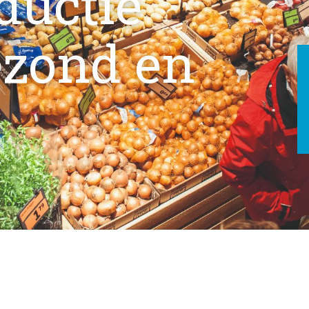
ductie
gezond en