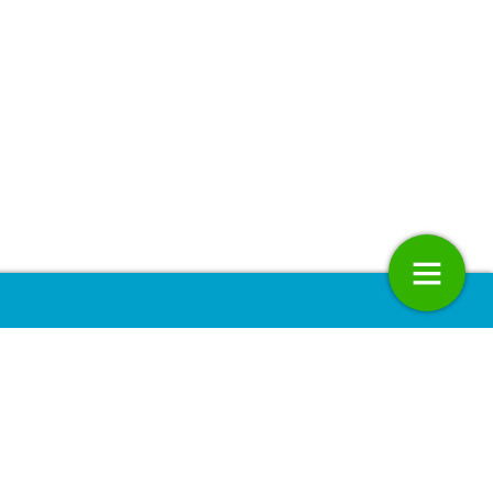
emmeringen, kleine stappen
Investeer in hoop!
9