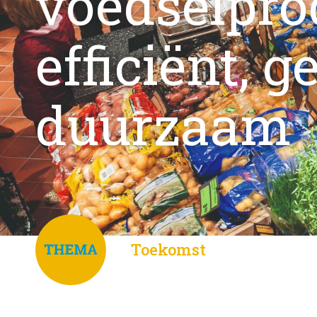
voedselpro
efficiënt, 
duurzaam
Toekomst