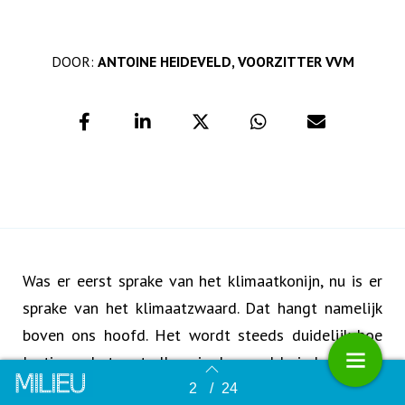
DOOR:
ANTOINE HEIDEVELD, VOORZITTER VVM
Was er eerst sprake van het klimaatkonijn, nu is er
sprake van het klimaatzwaard. Dat hangt namelijk
boven ons hoofd. Het wordt steeds duidelijk hoe
lastig we het met elkaar in de wereld vinden om de
uitstoot van broeikasgassen te verlagen. Door de
2
/
24
Terug naar overzicht