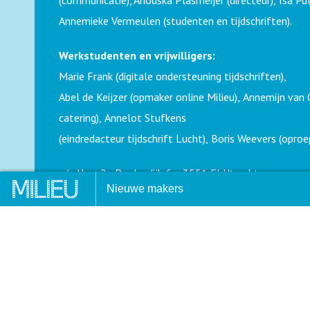
(communicatie), Anouska Plasmeijer (directeur), Isa 
Annemieke Vermeulen (studenten en tijdschriften).
Werkstudenten en vrijwilligers:
Marie Frank (digitale ondersteuning tijdschriften),
Abel de Keijzer (opmaker online Milieu), Annemijn va
catering), Annelot Stufkens
(eindredacteur tijdschrift Lucht), Boris Weevers (oproe
p/a Uco, 2e Daalsedijk 6a, 3551 EJ Utrecht
arson Afstudeerprijs 2025:
Dwarsliggers: VN-verdragen
Nieuwe makers
Telefoon: 030-2322989
EERDEN BEKEND
E-mail:
bureau@vvm.info
Website:
www.vvm.info
Hoofdredacteur
Jaap Rodenburg, 0627022518,
22