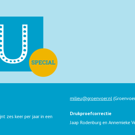
milieu@groenvoer.nl
(Groenvoer
Drukproefcorrectie
nt zes keer per jaar in een
Jaap Rodenburg en Annemieke V