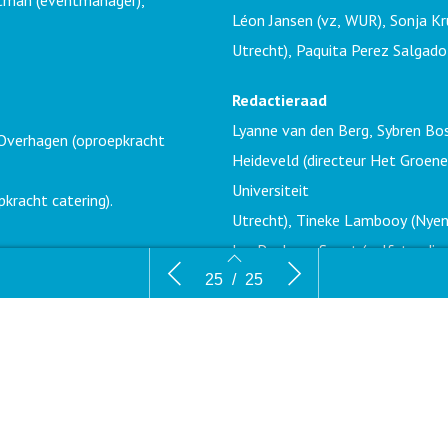
Putman (eventmanager),
Léon Jansen (vz, WUR), Sonja Kr
Utrecht), Paquita Perez Salgado
Redactieraad
Lyanne van den Berg, Sybren Bosc
n Overhagen (oproepkracht
Heideveld (directeur Het Groene
Universiteit
pkracht catering).
Utrecht), Tineke Lambooy (Nyenrod
Jan Paul van Soest (zelfstandig 
Dossier: Op weg uit het
VVM Kort
Joeri Wesseling (Universiteit Utr
25
/
25
stikstofmoeras
Foto voorpagina
Michiel Wijnbergh
Prijswijzigingen, zet- en drukfo
geen rechten worden ontleend. T
23
24