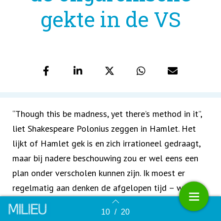
gekte in de VS
“Though this be madness, yet there’s method in it”,
liet Shakespeare Polonius zeggen in Hamlet. Het
lijkt of Hamlet gek is en zich irrationeel gedraagt,
maar bij nadere beschouwing zou er wel eens een
plan onder verscholen kunnen zijn. Ik moest er
regelmatig aan denken de afgelopen tijd – we
schrijven kort na de installatie van Enald Trusk als
10
/
20
Terug naar overzicht
CEO van de Verenigde Staten. Op het eerste gezicht