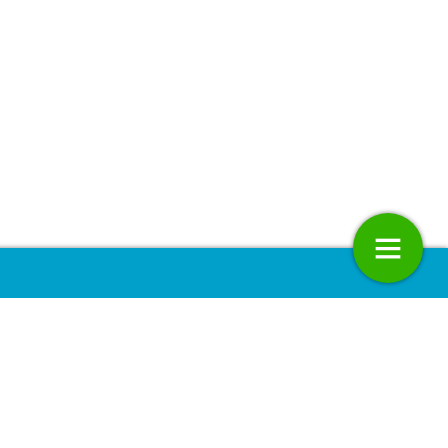
t: Annelot Stufkens
Milieu Dossier: Kritische prestatie-
indicatoren voor biodiversiteit
21