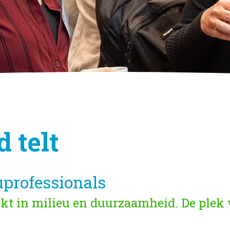
 telt
professionals
t in milieu en duurzaamheid. De plek 