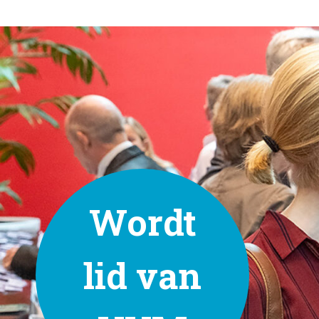
Wordt
lid
van