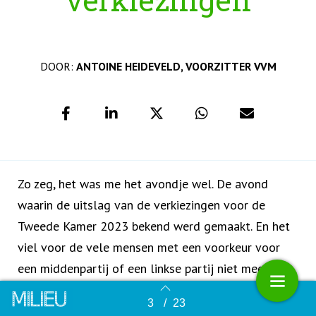
DOOR:
ANTOINE HEIDEVELD, VOORZITTER VVM
Zo zeg, het was me het avondje wel. De avond
waarin de uitslag van de verkiezingen voor de
Tweede Kamer 2023 bekend werd gemaakt. En het
viel voor de vele mensen met een voorkeur voor
een middenpartij of een linkse partij niet mee. Ook
mensen die voorstander zijn van een strenger
3
/
23
Terug naar overzicht
klimaatbeleid waren teleurgesteld. Laat staan de