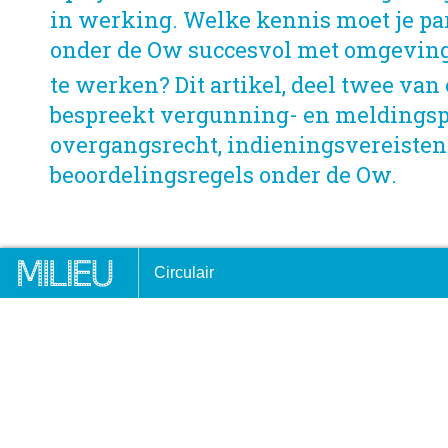
in werking. Welke kennis moet je p
onder de Ow succesvol met omgevi
te werken? Dit artikel, deel twee van
bespreekt vergunning- en meldingsp
overgangsrecht, indieningsvereisten
beoordelingsregels onder de Ow.
edplaats voor startups
Kansen op versnelling en
Circulair
verduurzaming van warmte
DOOR:
KRISTEL STASSEN
15