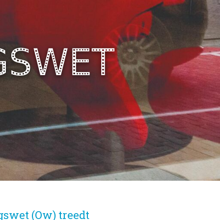
GSWET
gswet (Ow) treedt