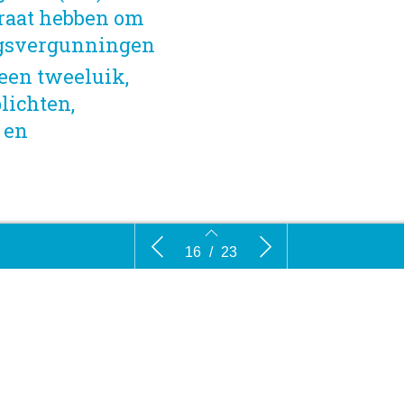
araat hebben om
ngsvergunningen
 een tweeluik,
lichten,
 en
De laatste loodjes tot de
Reacties
16
/
23
netten
Omgevingswet – deel 2
16
17