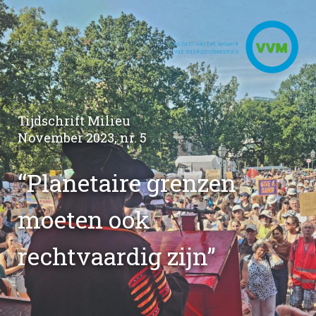
Tijdschrift Milieu
November 2023, nr. 5
“Planetaire grenzen
moeten ook
rechtvaardig zijn”