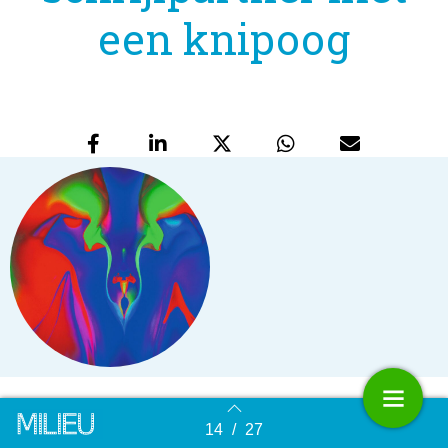
een knipoog
Als milieubewuste schrijver vind ik het belangrijk
14
/
27
Terug naar overzicht
om me niet alleen bewust te zijn van de impact van