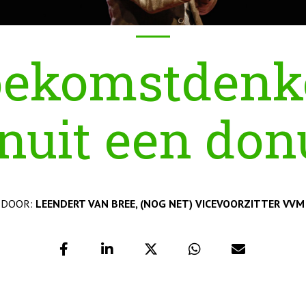
oekomstdenk
nuit een don
DOOR:
LEENDERT VAN BREE, (NOG NET) VICEVOORZITTER VVM