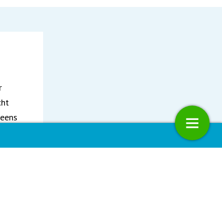
r
cht
 eens
 macht en waarde maakt of
Geen welvaart zonder gevaarlijke
culaire economie
stoffen
n,
e
n,
mooi
 dat
5