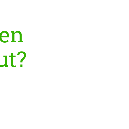
en
ut?