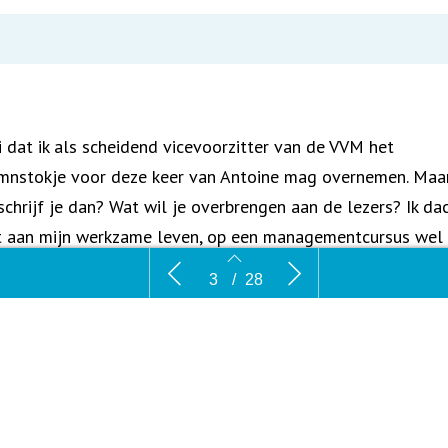
 dat ik als scheidend vicevoorzitter van de VVM het
mnstokje voor deze keer van Antoine mag overnemen. Maa
schrijf je dan? Wat wil je overbrengen aan de lezers? Ik da
t aan mijn werkzame leven, op een managementcursus wel
ngevat als ‘van gifmenger naar toekomstdenker’. Van de
Toekomstdenken vanuit een donut?
Verdeling
3
/
28
breekt cir
eutoxicoloog, met de focus op proefdieronderzoek naar
eupersistente verbindingen en luchtverontreinigende stoffe
 gezondheidsdeskundige die zich bezighoudt met stedelijk
ikkeling. Voor mijzelf een leven lang leren, zenden, luistere
nken en samenwerken aan een betere toekomst. Het was 
oed, óók via de VVM als belangrijk netwerk en platform. En
3
4